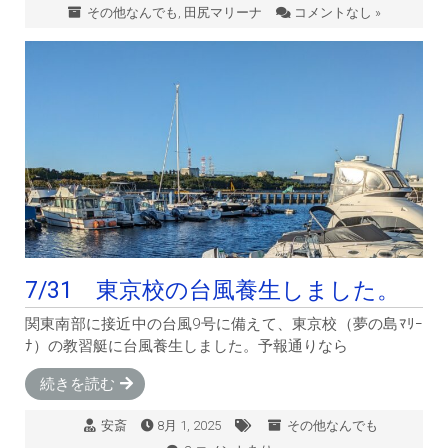
その他なんでも
,
田尻マリーナ
コメントなし »
7/31 東京校の台風養生しました。
関東南部に接近中の台風9号に備えて、東京校（夢の島ﾏﾘｰ
ﾅ）の教習艇に台風養生しました。予報通りなら
続きを読む
安斎
8月 1, 2025
その他なんでも