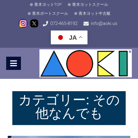
青木ヨットTOP
青木ヨットスクール
青木ボートスクール
青木ヨット中古艇
072-465-8192
info@aoki.us
JA
カテゴリー:
その
他なんでも