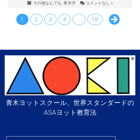
その他なんでも
,
青木洋
コメントなし »
1
2
3
4
…
18
青木ヨットスクール、世界スタンダードの
ASAヨット教育法