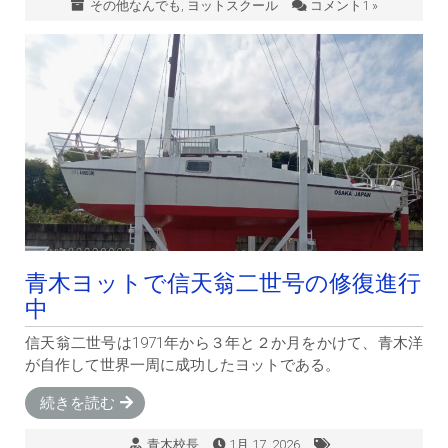
その他なんでも
,
ヨットスクール
コメント1 »
青木ヨットで信天翁二世号の修復進行
中
信天翁二世号は1971年から３年と２か月をかけて、青木洋
が自作して世界一周に成功したヨットである。
続きを読む
青木校長
1月 17, 2026