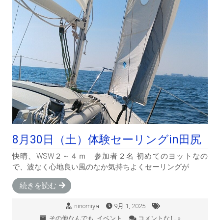
8月30日（土）体験セーリングin田尻
快晴、WSW２～４ｍ 参加者２名 初めてのヨットなの
で、波なく心地良い風のなか気持ちよくセーリングが
続きを読む
ninomiya
9月 1, 2025
その他なんでも
,
イベント
コメントなし »