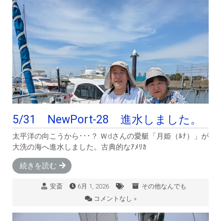
5/31 NewPort-28 進水しました。
太平洋の向こうから･･･？ Ｗdさんの愛艇「月姫（ﾙﾅ）」が
大洗の海へ進水しました。古典的なｱﾒﾘｶ
続きを読む
安斎
6月 1, 2026
その他なんでも
コメントなし »