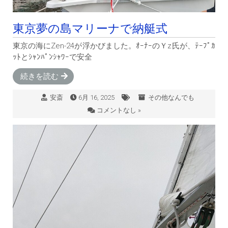
東京夢の島マリーナで納艇式
東京の海にZen-24が浮かびました。ｵｰﾅｰのＹz氏が、ﾃｰﾌﾟｶ
ｯﾄとｼｬﾝﾊﾟﾝｼｬﾜｰで安全
続きを読む
安斎
6月 16, 2025
その他なんでも
コメントなし »