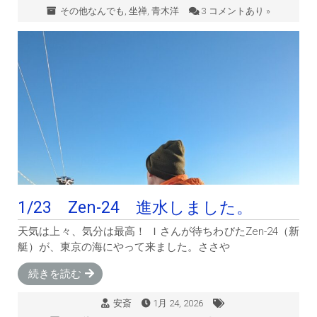
その他なんでも
,
坐禅
,
青木洋
3 コメントあり »
1/23 Zen-24 進水しました。
天気は上々、気分は最高！ Ｉさんが待ちわびたZen-24（新
艇）が、東京の海にやって来ました。ささや
続きを読む
安斎
1月 24, 2026