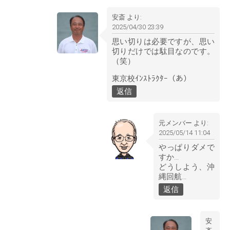
安斎
より:
2025/04/30 23:39
思い切りは必要ですが、思い
切りだけでは駄目なのです。
（笑）
東京校ｲﾝｽﾄﾗｸﾀｰ（あ）
返信
元メンバー
より:
2025/05/14 11:04
やっぱりダメで
すか…
どうしよう、沖
縄回航…
返信
安