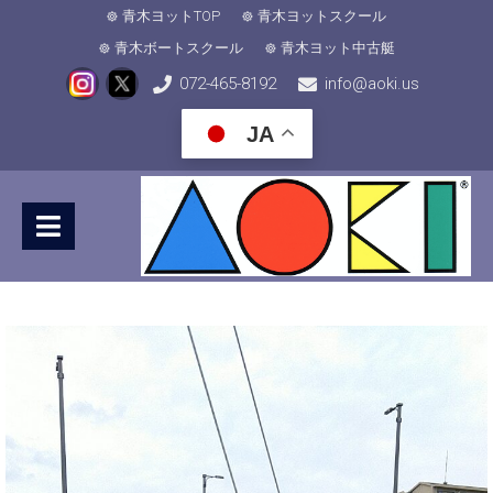
青木ヨットTOP
青木ヨットスクール
青木ボートスクール
青木ヨット中古艇
072-465-8192
info@aoki.us
JA