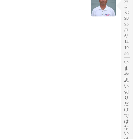
斎
よ
り:
20
25
/0
5/
14
19:
56
い
ま
や
思
い
切
り
だ
け
で
は
な
い
は