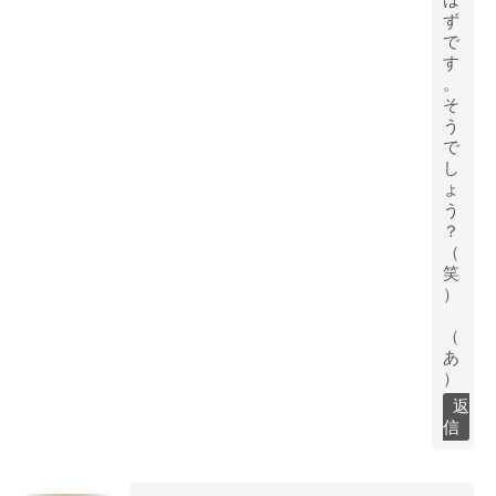
ず
で
す
。
そ
う
で
し
ょ
う
？
（
笑
）
（
あ
）
返
信