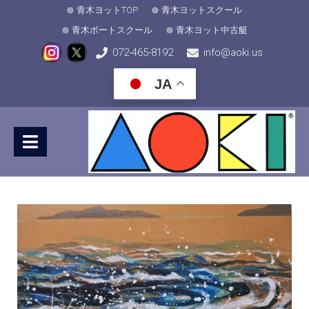
青木ヨットTOP
青木ヨットスクール
青木ボートスクール
青木ヨット中古艇
072-465-8192
info@aoki.us
JA