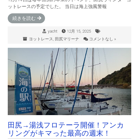
ットレースの予定でした。 当日は海上強風警報
続きを読む
yacht
12月 15, 2025
ヨットレース
,
田尻マリーナ
コメントなし »
田尻→湯浅フロテーラ開催！アンカ
リングがキマった最高の週末！