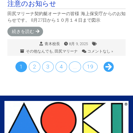
注意のお知らせ
田尻マリーナ契約艇オーナーの皆様 海上保安庁からのお知
らせです。 8月27日から１０月１４日まで図示
続きを読む
青木校長
8月 9, 2025
その他なんでも
,
田尻マリーナ
コメントなし »
1
2
3
4
…
19