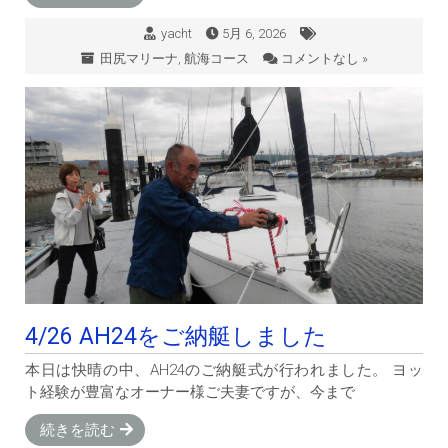
yacht
5月 6, 2026
田尻マリーナ
,
航海コース
コメントなし »
4/26 AH24をご納艇しました
本日は快晴の中、AH24のご納艇式が行われました。 ヨッ
ト経験が豊富なオーナー様ご夫妻ですが、今まで
続きを読む