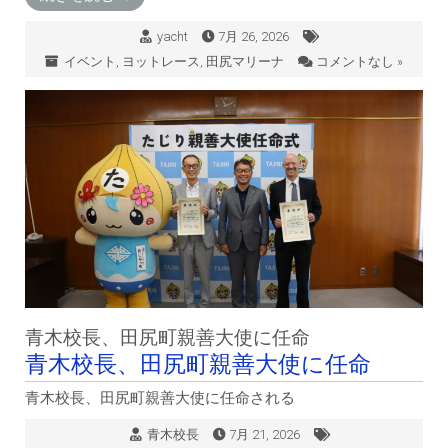
yacht
7月 26, 2026
イベント
,
ヨットレース
,
田尻マリーナ
コメントなし »
青木校長、田尻町親善大使に任命
青木校長、田尻町親善大使に任命
青木校長、田尻町親善大使に任命される
青木校長
7月 21, 2026