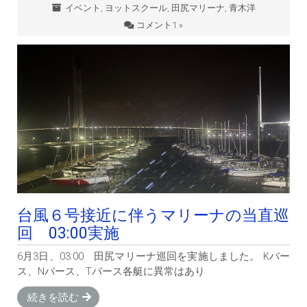
イベント
,
ヨットスクール
,
田尻マリーナ
,
青木洋
コメント1 »
台風６号接近に伴うマリーナの当直巡
回 03:00実施
6月3日、03:00 田尻マリーナ巡回を実施しました。 Kバー
ス、Nバース、Tバース各艇に異常はあり
続きを読む