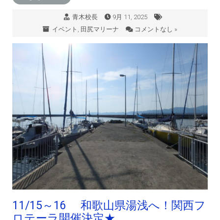
青木校長
9月 11, 2025
イベント
,
田尻マリーナ
コメントなし »
11/15～16 和歌山県湯浅へ！関西フ
ロテーラ開催決定★