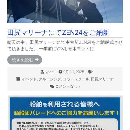
田尻マリーナにてZEN24をご納艇
晴天の中、田尻マリーナにて中古艇ZEN24をご納艇式させ
て頂きました。 一年前にY23を青木ヨットに
続きを読む
yacht
9月 11, 2025
イベント
,
クルージング
,
ヨットスクール
,
田尻マリーナ
コメントなし »