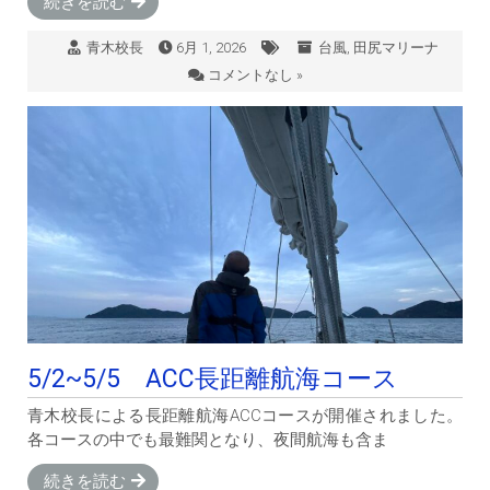
続きを読む
青木校長
6月 1, 2026
台風
,
田尻マリーナ
コメントなし »
5/2~5/5 ACC長距離航海コース
青木校長による長距離航海ACCコースが開催されました。
各コースの中でも最難関となり、夜間航海も含ま
続きを読む