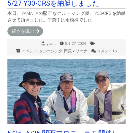
5/27 Y30-CRSを納艇しました
本日、YAMAHAの堅牢なクルージング艇、Y30-CRSを納艇
させて頂きました。午前中は雨模様でした
続きを読む
yacht
5月 27, 2024
イベント
,
クルージング
,
田尻マリーナ
コメント1 »