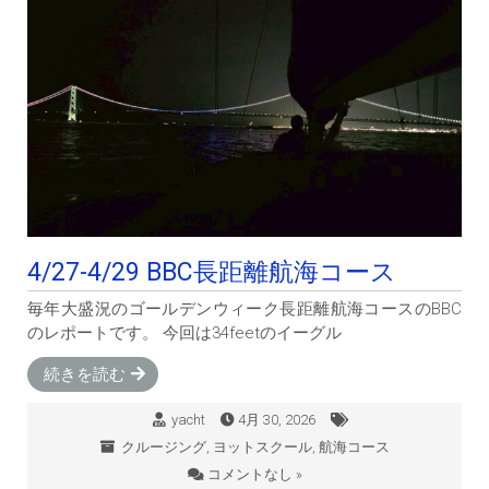
4/27-4/29 BBC長距離航海コース
毎年大盛況のゴールデンウィーク長距離航海コースのBBC
のレポートです。 今回は34feetのイーグル
続きを読む
yacht
4月 30, 2026
クルージング
,
ヨットスクール
,
航海コース
コメントなし »