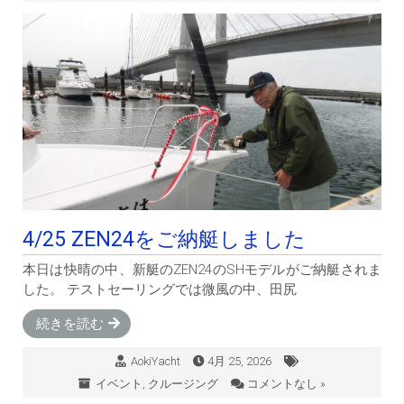
4/25 ZEN24をご納艇しました
本日は快晴の中、新艇のZEN24のSHモデルがご納艇されま
した。 テストセーリングでは微風の中、田尻
続きを読む
AokiYacht
4月 25, 2026
イベント
,
クルージング
コメントなし »