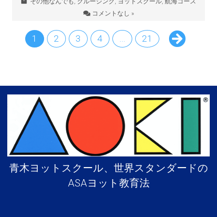
その他なんでも
,
クルージング
,
ヨットスクール
,
航海コース
コメントなし »
1
2
3
4
…
21
青木ヨットスクール、世界スタンダードの
ASAヨット教育法