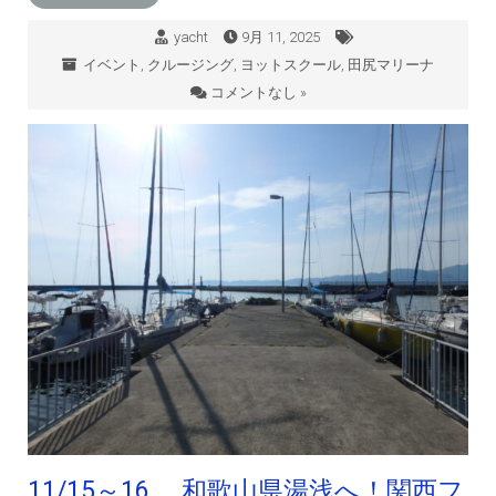
yacht
9月 11, 2025
イベント
,
クルージング
,
ヨットスクール
,
田尻マリーナ
コメントなし »
11/15～16 和歌山県湯浅へ！関西フ