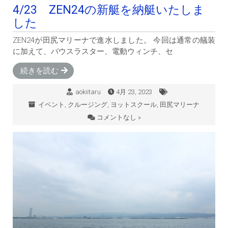
4/23 ZEN24の新艇を納艇いたしま
した
ZEN24が田尻マリーナで進水しました。 今回は通常の艤装
に加えて、バウスラスター、電動ウィンチ、セ
続きを読む
aokiitaru
4月 23, 2023
イベント
,
クルージング
,
ヨットスクール
,
田尻マリーナ
コメントなし »