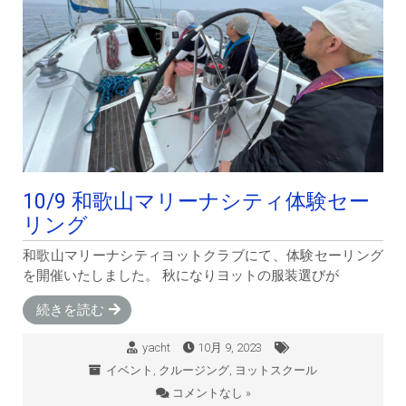
10/9 和歌山マリーナシティ体験セー
リング
和歌山マリーナシティヨットクラブにて、体験セーリング
を開催いたしました。 秋になりヨットの服装選びが
続きを読む
yacht
10月 9, 2023
イベント
,
クルージング
,
ヨットスクール
コメントなし »