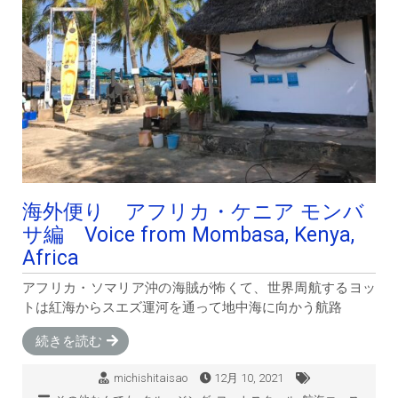
海外便り アフリカ・ケニア モンバ
サ編 Voice from Mombasa, Kenya,
Africa
アフリカ・ソマリア沖の海賊が怖くて、世界周航するヨッ
トは紅海からスエズ運河を通って地中海に向かう航路
続きを読む
michishitaisao
12月 10, 2021