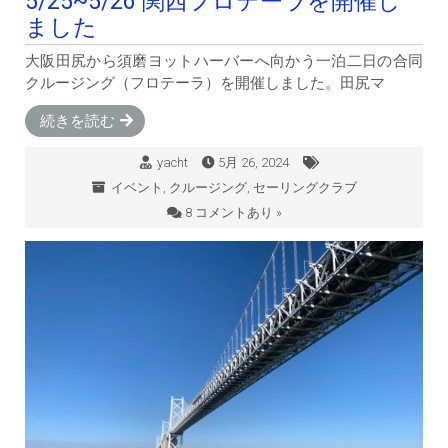
5/25~5/26 関西フロテーラを開催し
ました
大阪田尻から須磨ヨットハーバーへ向かう一泊二日の合同
クルージング（フロテーラ）を開催しました。田尻マ
続きを読む
yacht
5月 26, 2024
イベント
,
クルージング
,
セーリングクラブ
8 コメントあり »