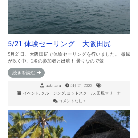
5/21 体験セーリング 大阪田尻
5月21日、大阪田尻で体験セーリングを行いました。 微風
が吹く中、2名の参加者と出航！ 曇りなので紫
続きを読む
aokiitaru
5月 21, 2022
イベント
,
クルージング
,
ヨットスクール
,
田尻マリーナ
コメントなし »