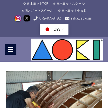
青木ヨットTOP
青木ヨットスクール
青木ボートスクール
青木ヨット中古艇
072-465-8192
info@aoki.us
JA