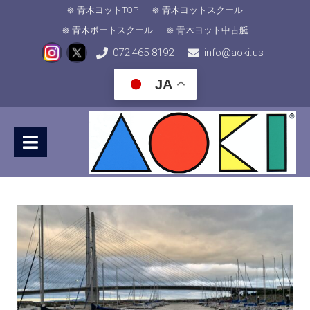
青木ヨットTOP
青木ヨットスクール
青木ボートスクール
青木ヨット中古艇
072-465-8192
info@aoki.us
JA