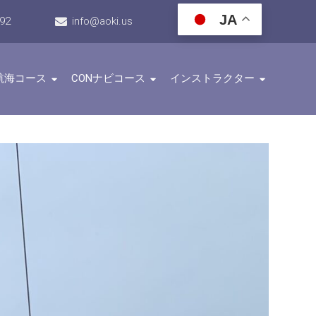
JA
192
info@aoki.us
航海コース
CONナビコース
インストラクター