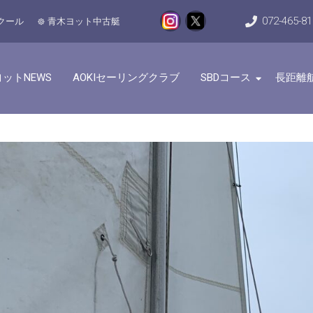
072-465-8
クール
青木ヨット中古艇
ットNEWS
AOKIセーリングクラブ
SBDコース
長距離