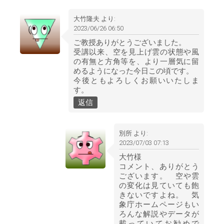
大竹隆夫
より:
2023/06/26 06:50
ご教授ありがとうございました。
受講以来、空を見上げ雲の状態や風
の有無と方角等を、より一層気に留
めるようになった今日この頃です。
今後ともよろしくお願いいたしま
す。
返信
別所
より:
2023/07/03 07:13
大竹様
コメント、ありがとう
ございます。 空や雲
の変化は見ていても飽
きないですよね。 気
象庁ホームページもい
ろんな解説やデータが
載っていてお勧めで