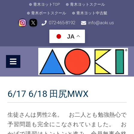
青木ヨットTOP
青木ヨットスクール
青木ボートスクール
青木ヨット中古艇
072-465-8192
info@aoki.us
JA
6/17 6/18 田尻MWX
生徒さんは男性2名。 お二人とも勉強熱心で
予習問題も完全にこなされていました。 お
かげで講習はトントンと進み、全員無事合格