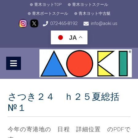
青木ヨットTOP
青木ヨットスクール
青木ボートスクール
青木ヨット中古艇
072-465-8192
info@aoki.us
JA
さつき２４ ｈ２５夏総括
№１
今年の寄港地の 日程 詳細位置 のPDFで