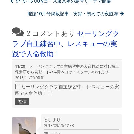
9/15-16 CONコース東京夢の島マリーナで開催
舵誌10月号掲載記事：実録・初めての夜航海
2 コメントあり
セーリングク
ラブ自主練習中、レスキューの実
践で人命救助！
11/20 セーリングクラブ自主練習中の人命救助に対し海上
保安庁から表彰！ | ASA青木ヨットスクールBlog
より:
2018/11/26 05:51
[…] セーリングクラブ自主練習中、レスキューの実
践で人命救助！ […]
返信
とし
より:
2018/09/25 12:33
凄いです…