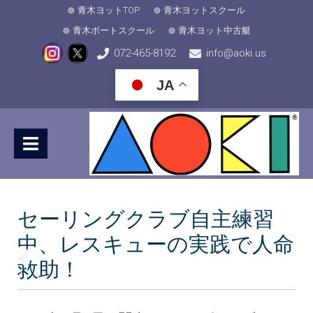
青木ヨットTOP
青木ヨットスクール
青木ボートスクール
青木ヨット中古艇
072-465-8192
info@aoki.us
JA
セーリングクラブ自主練習
中、レスキューの実践で人命
救助！