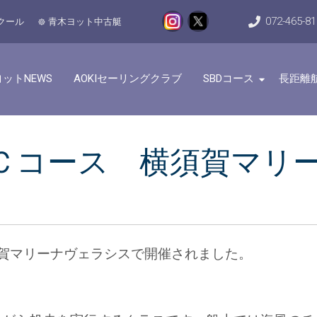
072-465-8
クール
青木ヨット中古艇
ットNEWS
AOKIセーリングクラブ
SBDコース
長距離
8 ＢＣＣコース 横須賀マ
が横須賀マリーナヴェラシスで開催されました。