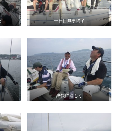
た
一日目無事終了
爽快に進もう