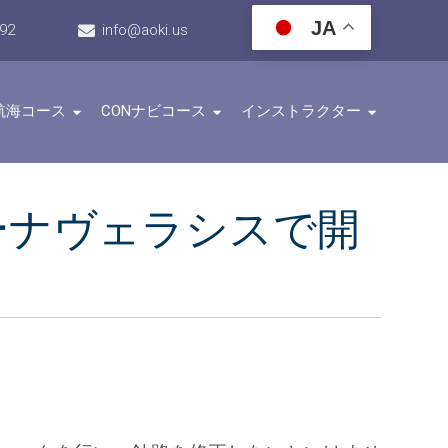
JA
192
info@aoki.us
航海コース
CONナビコース
インストラクター
リーナヴェラシスで開