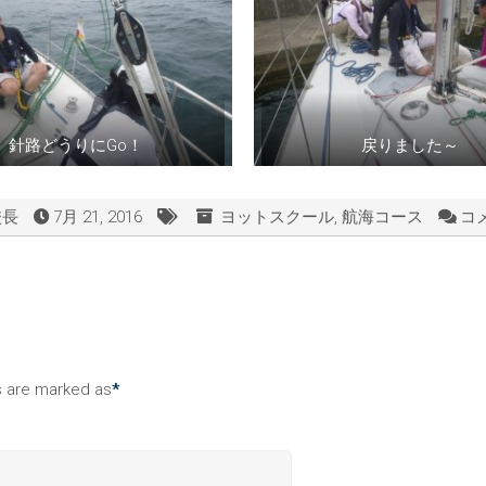
針路どうりにGo！
戻りました～
校長
7月 21, 2016
ヨットスクール
,
航海コース
コ
ds are marked as
*