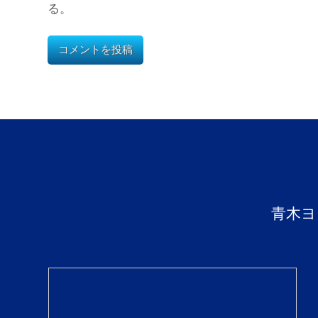
る。
青木ヨ