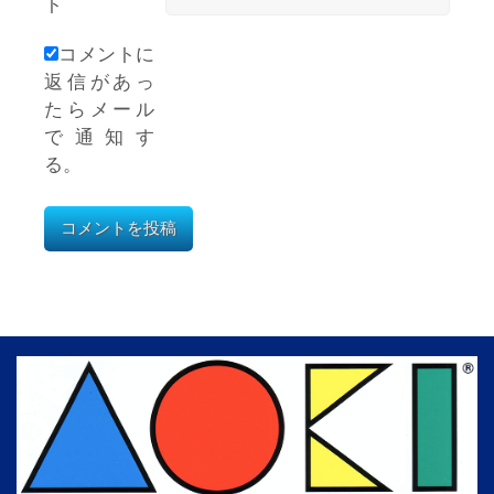
ト
コメントに
返信があっ
たらメール
で通知す
る。