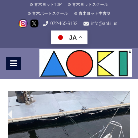
青木ヨットTOP
青木ヨットスクール
青木ボートスクール
青木ヨット中古艇
072-465-8192
info@aoki.us
JA