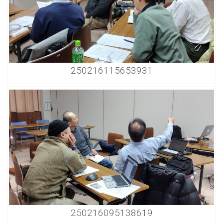
250216115653931
250216095138619