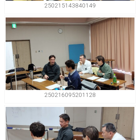
250215143840149
250216095201128