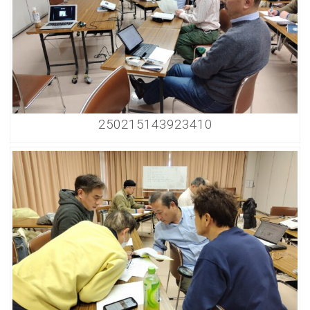
250215143923410