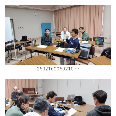
250216095021077