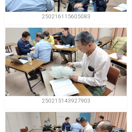
250216115605083
250215143927903