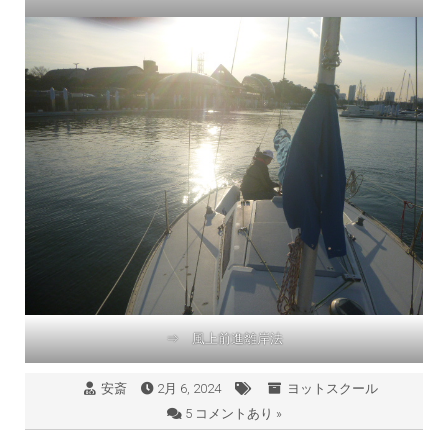
⇒ 風上前進離岸法
安斎
2月 6, 2024
ヨットスクール
5 コメントあり »