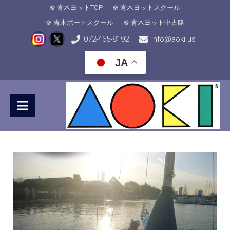
青木ヨットTOP
青木ヨットスクール
青木ボートスクール
青木ヨット中古艇
072-465-8192
info@aoki.us
JA