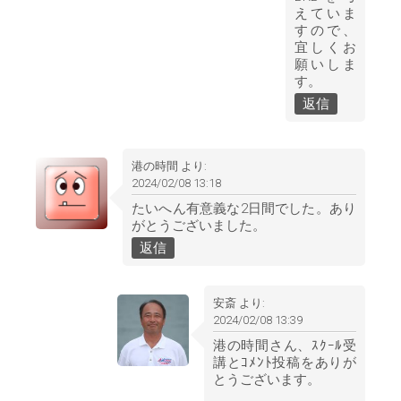
えていま
すので、
宜しくお
願いしま
す。
返信
港の時間
より:
2024/02/08 13:18
たいへん有意義な2日間でした。あり
がとうございました。
返信
安斎
より:
2024/02/08 13:39
港の時間さん、ｽｸｰﾙ受
講とｺﾒﾝﾄ投稿をありが
とうございます。