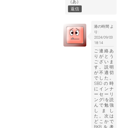
（あ）
返信
港の時間
よ
り:
2024/09/03
18:14
ご連絡あ
りがとう
ございま
す。説明
が不適切
でした。
SBDの時
にインナ
ーセーリ
ングIを読
んで勉強
しまし
た。次は
どこかで
BKBを考