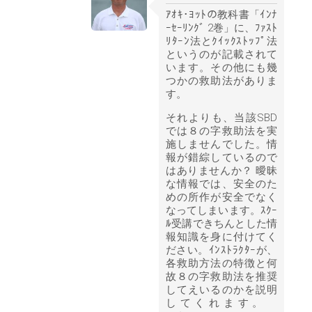
ｱｵｷ･ﾖｯﾄの教科書「ｲﾝﾅ
ｰｾｰﾘﾝｸﾞ 2巻」に、ﾌｧｽﾄ
ﾘﾀｰﾝ法とｸｲｯｸｽﾄｯﾌﾟ法
というのが記載されて
います。その他にも幾
つかの救助法がありま
す。
それよりも、当該SBD
では８の字救助法を実
施しませんでした。情
報が錯綜しているので
はありませんか？ 曖昧
な情報では、安全のた
めの所作が安全でなく
なってしまいます。ｽｸｰ
ﾙ受講できちんとした情
報知識を身に付けてく
ださい。ｲﾝｽﾄﾗｸﾀｰが、
各救助方法の特徴と何
故８の字救助法を推奨
してえいるのかを説明
してくれます。