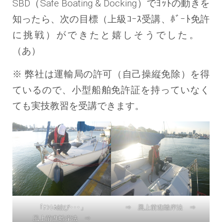
SBD（Safe Boating & Docking）でﾖｯﾄの動きを
知ったら、次の目標（上級ｺｰｽ受講、ﾎﾞｰﾄ免許
に挑戦）ができたと嬉しそうでした。
（あ）
※ 弊社は運輸局の許可（自己操縦免除）を得
ているので、小型船舶免許証を持っていなく
ても実技教習を受講できます。
「ﾅﾝﾄｶ結び･･･」
⇒ 風上前進離岸法 ⇒
風上前進離岸法 ⇒