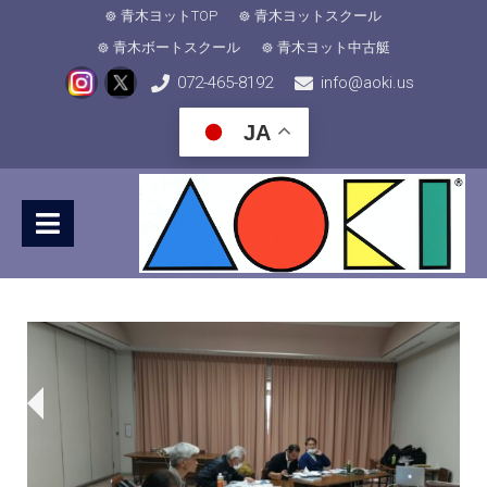
青木ヨットTOP
青木ヨットスクール
青木ボートスクール
青木ヨット中古艇
072-465-8192
info@aoki.us
JA