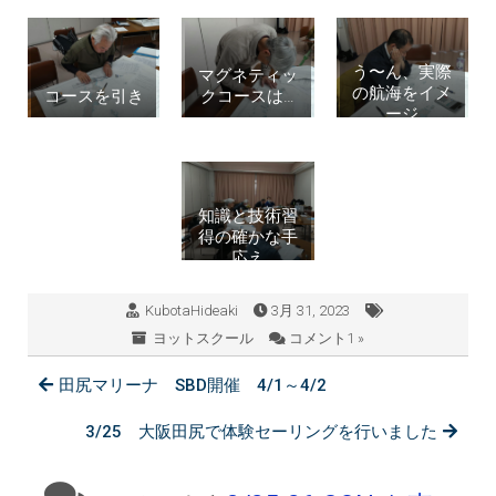
う〜ん、実際
マグネティッ
の航海をイメ
コースを引き
クコースは…
ージ
知識と技術習
得の確かな手
応え
KubotaHideaki
3月 31, 2023
ヨットスクール
コメント1 »
田尻マリーナ SBD開催 4/1～4/2
3/25 大阪田尻で体験セーリングを行いました