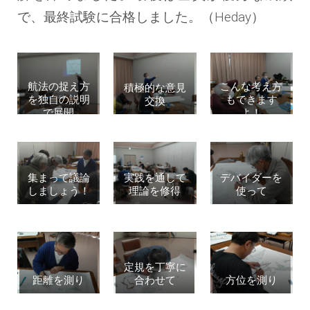
で、最終試験に合格しました。（Heday）
航法の捉え方
こんな考え方
積極的な意見
を独自の説明
もできます
交換
で展開
よ！
集まって議論
実践を通して
デバイダーを
しましょう！
理論を修得
使って
定規を丁寧に
距離を測り
合わせて
方位を測り