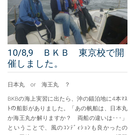
10/8,9 ＢＫＢ 東京校で開
催しました。
日本丸 or 海王丸 ？
BKBの海上実習に出たら、沖の錨泊地に4本ﾏｽ
ﾄの船影がありました。「あの帆船は、日本丸
か海王丸か解りますか？ 両船の違いは･･･」
ということで、風のｺﾝﾃﾞｨｼｮﾝも良かったの