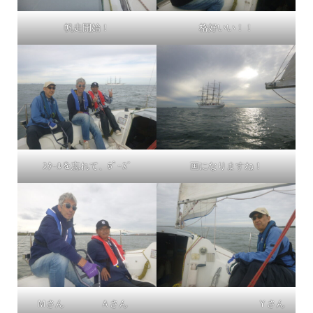
帆走開始！
格好いい！！
ｽｸｰﾙを忘れて、ﾎﾟｰｽﾞ
画になりますね！
Ｍさん Ａさん
Ｙさん