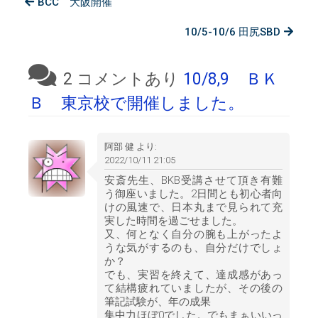
BCC 大阪開催
10/5-10/6 田尻SBD
2 コメントあり
10/8,9 ＢＫ
Ｂ 東京校で開催しました。
阿部 健
より:
2022/10/11 21:05
安斎先生、BKB受講させて頂き有難
う御座いました。2日間とも初心者向
けの風速で、日本丸まで見られて充
実した時間を過ごせました。
又、何となく自分の腕も上がったよ
うな気がするのも、自分だけでしょ
か？
でも、実習を終えて、達成感があっ
て結構疲れていましたが、その後の
筆記試験が、年の成果
集中力ほぼ0でした。でもまぁいいっ