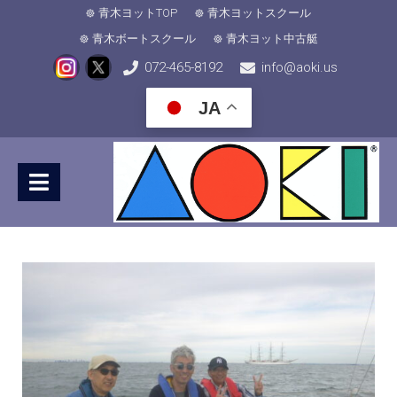
青木ヨットTOP
青木ヨットスクール
青木ボートスクール
青木ヨット中古艇
072-465-8192
info@aoki.us
JA