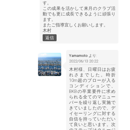
す。
この成果を活かして来月のクラブ活
動でも更に成長できるように頑張り
ます。
またご指導宜しくお願いします。
木村
返信
Yamamoto
より:
2022/06/13 20:22
木村様、日曜日はお疲
れさまでした。時折
10m超のブローが入る
コンディションで、
BKBの卒業要件に求め
られる全てのマニュー
バーを繰り返し実施で
きていましたので、デ
イセーリングに対する
自信を持っていただい
て良いと思います。次
のステップはクルージ