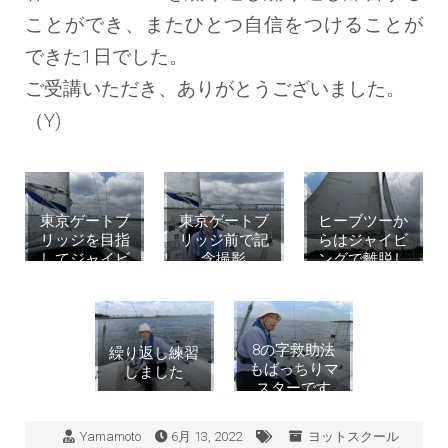
ことができ、またひとつ自信をつけることが
できた1日でした。
ご受講いただき、ありがとうございました。
（Y)
東京ゲートブ
東京ゲートブ
ヒーブツーか
リッジを目指
リッジ前で記
らはジャイビ
してジャイビ
念撮影
ングで離脱し
ングを繰り返
ます
す
8の字救助法
繰り返し練習
もばっちりマ
しました
スターです
Yamamoto
6月 13, 2022
ヨットスクール