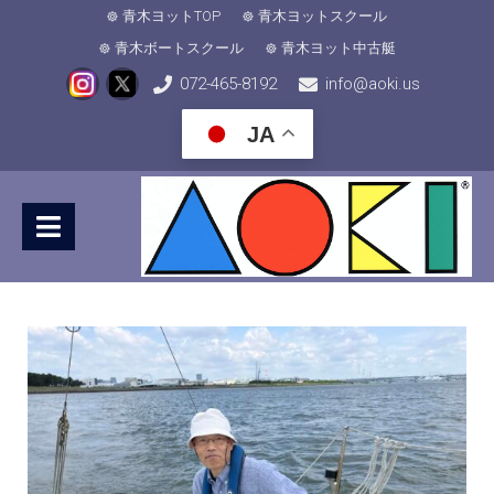
青木ヨットTOP
青木ヨットスクール
青木ボートスクール
青木ヨット中古艇
072-465-8192
info@aoki.us
JA