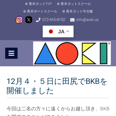
青木ヨットTOP
青木ヨットスクール
青木ボートスクール
青木ヨット中古艇
072-465-8192
info@aoki.us
JA
12月４・５日に田尻でBKBを
開催しました
今回は二名の方々に遠くからお越し頂き、BKB