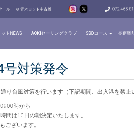
072-465-8
クール
青木ヨット中古艇
ットNEWS
AOKIセーリングクラブ
SBDコース
長距離
4号対策発令
の通り台風対策を行います（下記期間、出入港を禁止
0900時から
(木)時間は10日の朝決定いたします。
もございます。