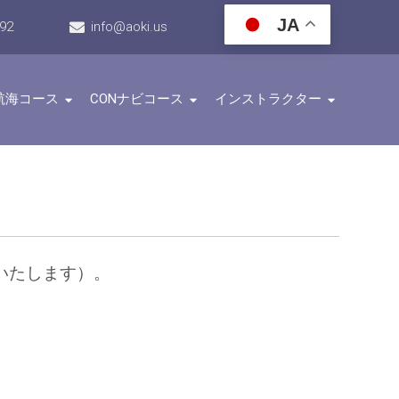
JA
192
info@aoki.us
航海コース
CONナビコース
インストラクター
いたします）。