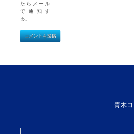
たらメール
で通知す
る。
青木ヨ