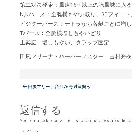
第二対策発令：風速15m以上の強風域に入
N,Kバース：全艇横もやい取り、30フィー
ビジターバース：テトラから各艇ごとに増し
Tバース：全艇横増しもやいどり
上架艇：増しもやい、タラップ固定
田尻マリーナ・ハーバーマスター 吉村秀樹
田尻マリーナ台風26号対策発令
返信する
Your email address will not be published. Required fiel
コメント