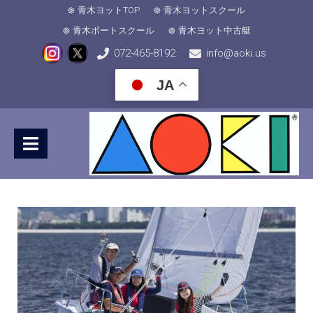
青木ヨットTOP
青木ヨットスクール
青木ボートスクール
青木ヨット中古艇
072-465-8192
info@aoki.us
JA