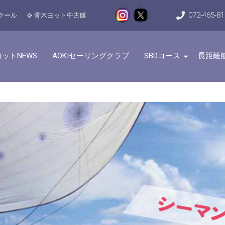
072-465-8
クール
青木ヨット中古艇
ットNEWS
AOKIセーリングクラブ
SBDコース
長距離