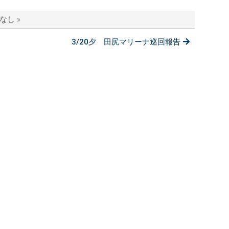
なし »
3/20夕 田尻マリーナ巡回報告