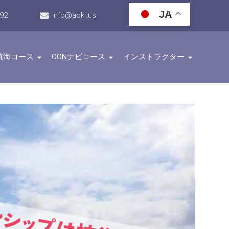
JA
192
info@aoki.us
航海コース
CONナビコース
インストラクター