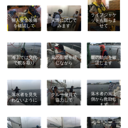
ライフジャケ
個人安全装備
実際に試して
ットも膨らま
を確認して
みます
せて
海上では交代
風の影響を感
艇の動向を確
で舵を取り
じながら
認します
落水者の風上
落水者を見失
クルー全員で
側から救助し
わないように
協力して
ます