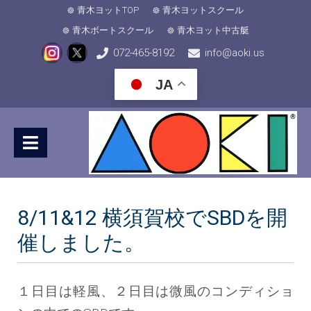
青木ヨットTOP
青木ヨットスクール
青木ボートスクール
青木ヨット中古艇
072-465-8192
info@aoki.us
JA
8/11&12 横須賀校でSBDを開
催しました。
１日目は軽風、２日目は微風のコンディショ