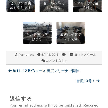
セーリング実
セールを降ろ
マリーナで後
習もやります
した後は
片付け
たたみ方も学
最後は卒業テ
びます
ストです
Yamamoto
8月 13, 2018
ヨットスクール
コメントなし »
8/11, 12 BKBコース 田尻マリーナで開催
台風13号！
返信する
Your email address will not be published. Required