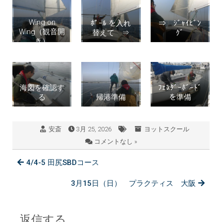
Wing on
ﾎﾟｰﾙ を入れ
⇒ ｼﾞｬｲﾋﾞﾝ
Wing（観音開
替えて ⇒
ｸﾞ
き）
海図を確認す
ﾌｪﾝﾀﾞｰﾎﾞｰﾄﾞ
る
帰港準備
を準備
安斎
3月 25, 2026
ヨットスクール
コメントなし »
4/4-5 田尻SBDコース
3月15日（日） プラクティス 大阪
返信する