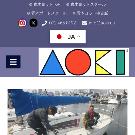
青木ヨットTOP
青木ヨットスクール
青木ボートスクール
青木ヨット中古艇
072-465-8192
info@aoki.us
JA