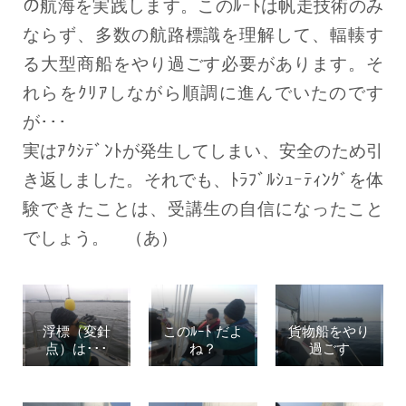
の航海を実践します。このﾙｰﾄは帆走技術のみ
ならず、多数の航路標識を理解して、輻輳す
る大型商船をやり過ごす必要があります。そ
れらをｸﾘｱしながら順調に進んでいたのです
が･･･
実はｱｸｼﾃﾞﾝﾄが発生してしまい、安全のため引
き返しました。それでも、ﾄﾗﾌﾞﾙｼｭｰﾃｨﾝｸﾞを体
験できたことは、受講生の自信になったこと
でしょう。 （あ）
浮標（変針
このﾙｰﾄ だよ
貨物船をやり
点）は･･･
ね？
過ごす