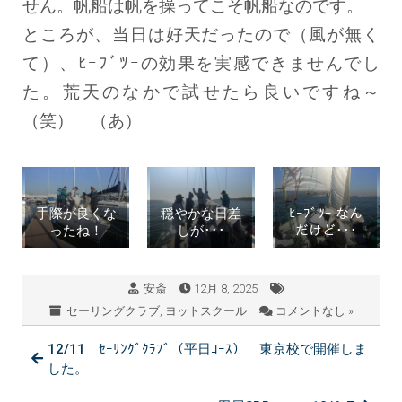
せん。帆船は帆を操ってこそ帆船なのです。
ところが、当日は好天だったので（風が無く
て）、ﾋｰﾌﾞﾂｰの効果を実感できませんでし
た。荒天のなかで試せたら良いですね～
（笑） （あ）
手際が良くな
穏やかな日差
ﾋｰﾌﾞﾂｰ なん
ったね！
しが･･･
だけど･･･
安斎
12月 8, 2025
セーリングクラブ
,
ヨットスクール
コメントなし »
12/11 ｾｰﾘﾝｸﾞｸﾗﾌﾞ（平日ｺｰｽ） 東京校で開催しま
した。