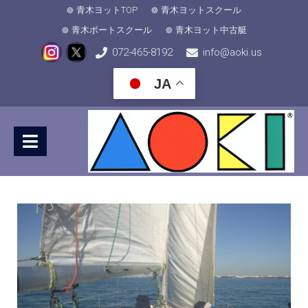
青木ヨットTOP
青木ヨットスクール
青木ボートスクール
青木ヨット中古艇
072-465-8192
info@aoki.us
JA