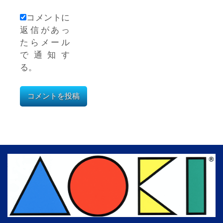
コメントに
返信があっ
たらメール
で通知す
る。