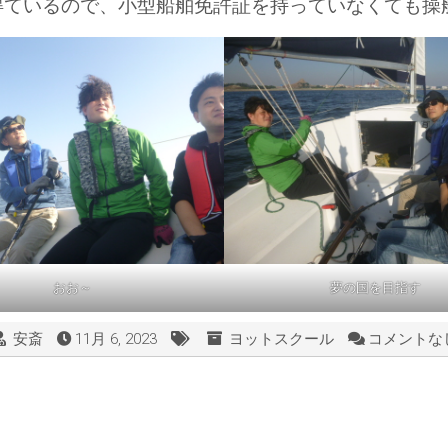
得ているので、小型船舶免許証を持っていなくても操
おお～
夢の国を目指す
安斎
11月 6, 2023
ヨットスクール
コメントなし