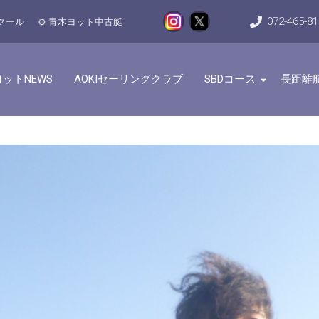
072-465-8
クール
青木ヨット中古艇
ットNEWS
AOKIセーリングクラブ
SBDコース
長距離