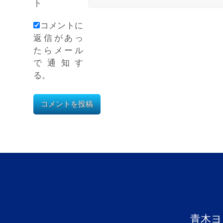
ト
コメントに
返信があっ
たらメール
で通知す
る。
青木ヨ