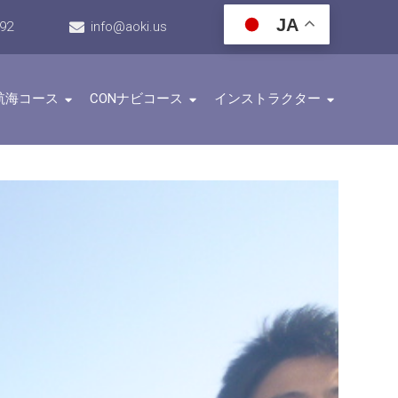
JA
192
info@aoki.us
航海コース
CONナビコース
インストラクター