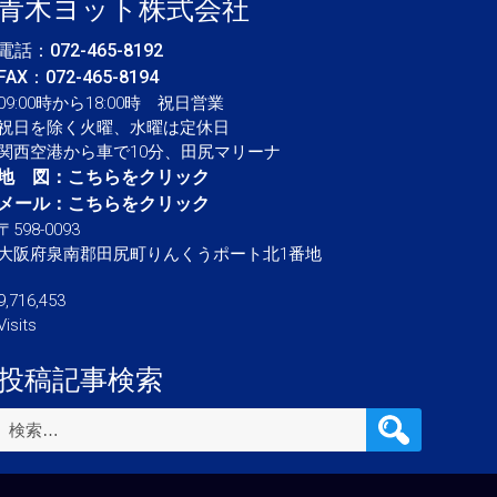
青木ヨット株式会社
電話：
072-465-8192
FAX：072-465-8194
09:00時から18:00時 祝日営業
祝日を除く火曜、水曜は定休日
関西空港から車で10分、田尻マリーナ
地 図：
こちらをクリック
メール：
こちらをクリック
〒598-0093
大阪府泉南郡田尻町りんくうポート北1番地
9,716,453
Visits
投稿記事検索
検
索: