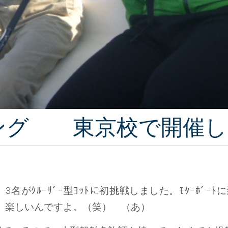
リング 東京校で開催
がｸﾙｰｻﾞｰ型ﾖｯﾄに初挑戦しました。ﾓﾀｰﾎﾞｰ
す、楽しいんですよ。（笑） （あ）