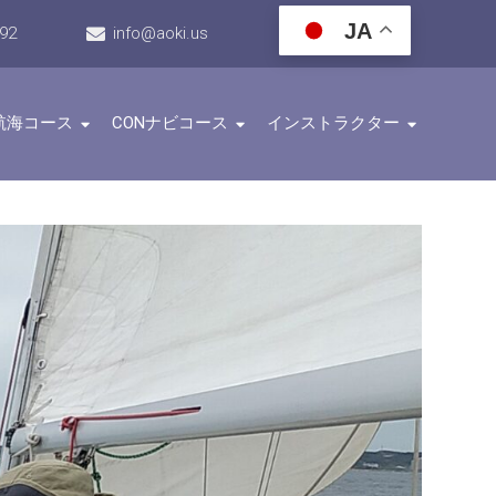
JA
192
info@aoki.us
航海コース
CONナビコース
インストラクター