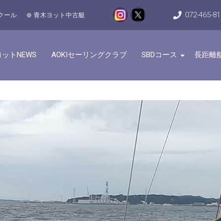
072-465-8
クール
青木ヨット中古艇
ットNEWS
AOKIセーリングクラブ
SBDコース
長距離