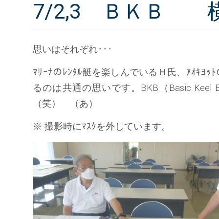
7/2,3 ＢＫＢ
思いはそれぞれ･･･
ﾏﾘｰﾅのﾚﾝﾀﾙ艇を楽しんでいるＨ氏、ｱｵｷ
るのは共通の思いです。BKB（Basic K
（笑） （あ）
※ 撮影時にﾏｽｸを外しています。