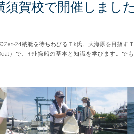
 横須賀校で開催しまし
ﾖｯﾄのZen-24納艇を待ちわびるＴk氏、大海原を目指す
eel Boat）で、ﾖｯﾄ操船の基本と知識を学びま