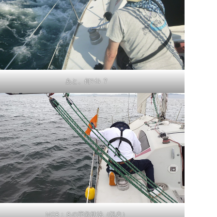
あと、何ﾏｲﾙ ？
MOB：８の字救助法（帆走）