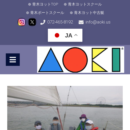
青木ヨットTOP
青木ヨットスクール
青木ボートスクール
青木ヨット中古艇
072-465-8192
info@aoki.us
JA