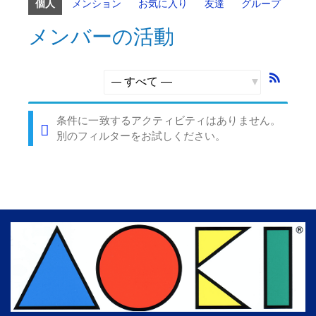
個人
メンション
お気に入り
友達
グループ
メンバーの活動
RSS
フ
表
ィ
示:
条件に一致するアクティビティはありません。
ー
別のフィルターをお試しください。
ド