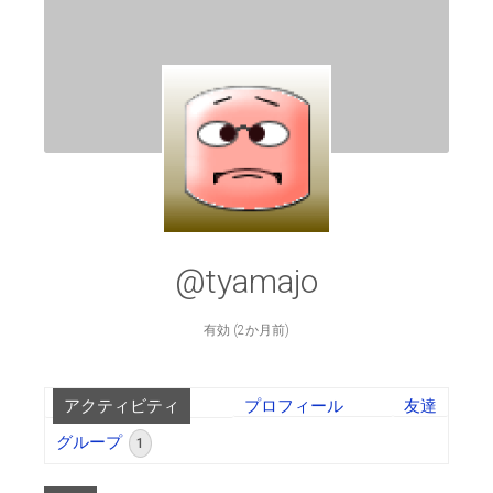
@tyamajo
有効 (2か月前)
アクティビティ
プロフィール
友達
グループ
1