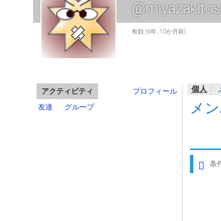
@miyazakitos
有効 (6年, 10か月前)
個人
アクティビティ
プロフィール
メン
友達
グループ
条