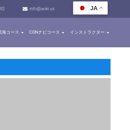
JA
192
info@aoki.us
航海コース
CONナビコース
インストラクター