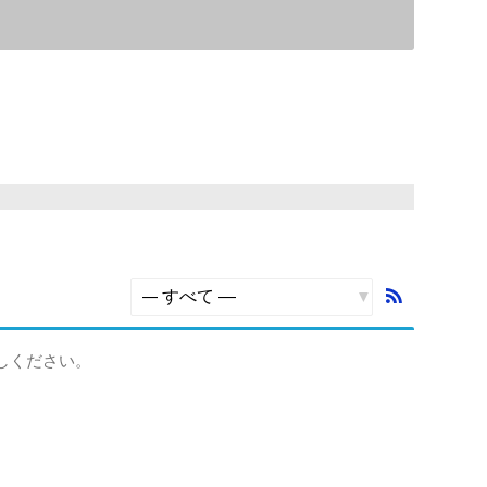
RSS
フ
表
ィ
示:
しください。
ー
ド