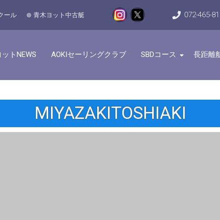
072-465-8
クール
青木ヨット中古艇
ットNEWS
AOKIセーリングクラブ
SBDコース
長距離
MIYAZAKITOSHIAKI