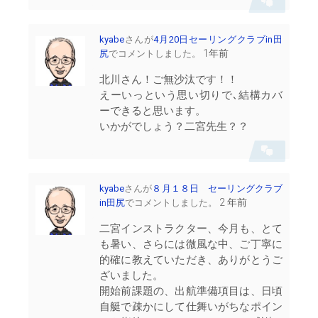
会
話
を
表
kyabe
さんが
4月20日セーリングクラブin田
示
1年前
尻
でコメントしました。
北川さん！ご無沙汰です！！
えーいっという思い切りで､結構カバ
ーできると思います。
いかがでしょう？二宮先生？？
会
話
を
表
kyabe
さんが
８月１８日 セーリングクラブ
示
2 年前
in田尻
でコメントしました。
二宮インストラクター、今月も、とて
も暑い、さらには微風な中、ご丁寧に
的確に教えていただき、ありがとうご
ざいました。
開始前課題の、出航準備項目は、日頃
自艇で疎かにして仕舞いがちなポイン