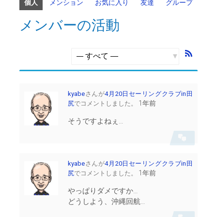
個人
メンション
お気に入り
友達
グループ
メンバーの活動
RSS
フ
表
ィ
示:
ー
kyabe
さんが
4月20日セーリングクラブin田
ド
1年前
尻
でコメントしました。
そうですよねぇ…
会
話
を
表
kyabe
さんが
4月20日セーリングクラブin田
示
1年前
尻
でコメントしました。
やっぱりダメですか…
どうしよう、沖縄回航…