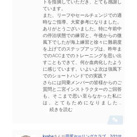
トを指摘していただき、とても感謝し
ています。
また、リーフやセールチェンジでの適
時なご指導、大変参考になりました。
ありがとうございました。特に午前中
の停泊状態での練習と、午後からの微
風下でしたが海上練習と徐々に難易度
を上げてのステップアップは、昨年ま
でのACCまでのトレーニングを思い出
すこともできて、何か血肉化したよう
に感じています。いよいよ次は強風下
でのショートハンドでの実践？
さらには同乗メンバーの皆様からのご
質問と二宮インストラクターのご回答
も、そこまで思い至らなかった私に
は、とてもためになりました…
続きを読む
会
話
を
表
kyabe
さんが
田尻セーリングクラブ 7/21サ