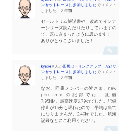
示
ンセットレースに参加しました
でコメント
2 年前
しました。
セールトリム解説書や、改めてインナ
ーシリーズ読んだりたりしていますの
で、既に嵌まったように思います！
ありがとうございました！
会
話
を
表
kyabe
さんが
田尻セーリングクラブ 7/21サ
示
ンセットレースに参加しました
でコメント
2 年前
しました。
なお、同乗メンバーの皆さま、new
pec smartの記録では、距離
7.95NM、最高速度6.79knでした。記録
停止が15分も遅れたので、平均は当て
になりませんが、2.49knでした。航海
記録などにご利用ください。