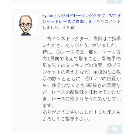
会
話
を
表
kyabe
さんが
田尻セーリングクラブ 7/21サ
示
ンセットレースに参加しました
でコメント
2 年前
しました。
二宮インストラクター、当日はご指導
いただき、ありがとうございました。
特に、①レースでは、舵を、マーク方
向≦風向で考えて取ること、②相手の
艇を見てのタッキングの位置、③ブラ
ンケットの考え方など、示唆的なご教
示の数々とともに、④11/12の位置か
ら、多分少なくとも6艇抜きの実績な
ど、レースの醍醐味を味わせていただ
き、レースに嵌まりそうな気がしてい
ます。
ありがとうございました！また来月も
よろしくご指導下さい。
会
話