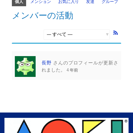
個人
メンション
お気に入り
友達
グループ
メンバーの活動
RSS
フ
表
ィ
示:
ー
ド
長野
さんのプロフィールが更新さ
れました。
4 年前