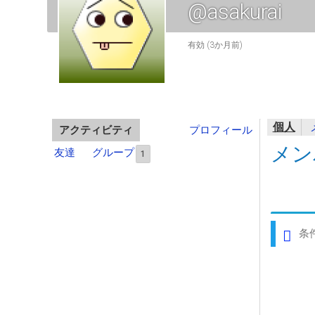
@asakurai
有効 (3か月前)
個人
アクティビティ
プロフィール
メン
友達
グループ
1
条