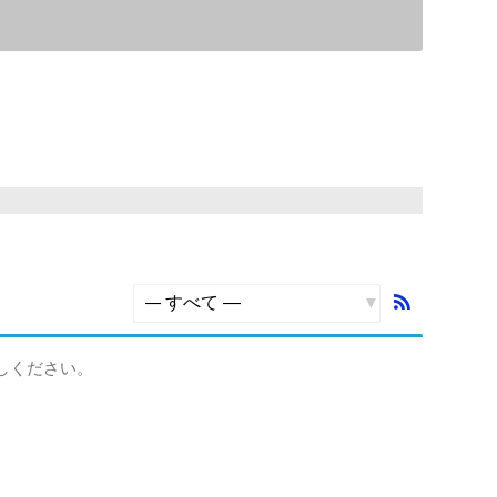
RSS
フ
表
ィ
示:
しください。
ー
ド