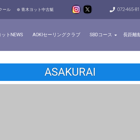
072-465-8
クール
青木ヨット中古艇
ットNEWS
AOKIセーリングクラブ
SBDコース
長距離
ASAKURAI