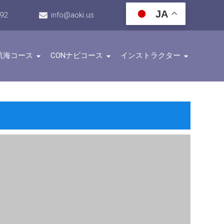
JA
192
info@aoki.us
航海コース
CONナビコース
インストラクター