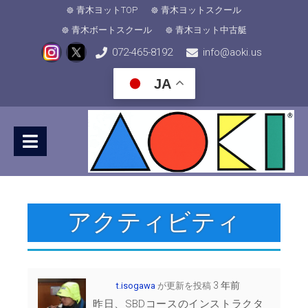
青木ヨットTOP
青木ヨットスクール
青木ボートスクール
青木ヨット中古艇
072-465-8192
info@aoki.us
JA
アクティビティ
3 年前
t.isogawa
が更新を投稿
昨日、SBDコースのインストラクタ