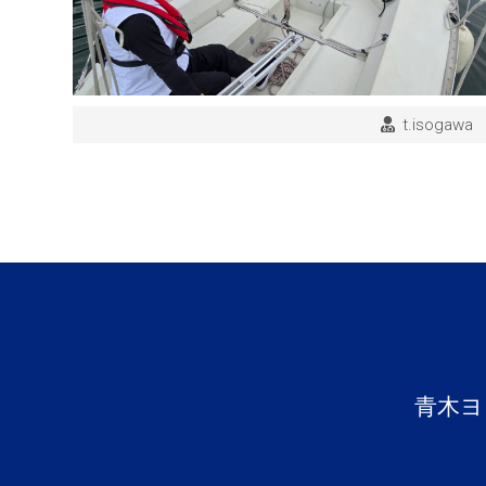
t.isogawa
青木ヨ