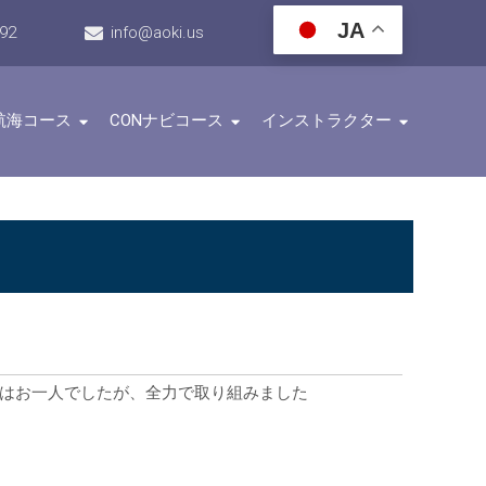
JA
192
info@aoki.us
航海コース
CONナビコース
インストラクター
講生はお一人でしたが、全力で取り組みました