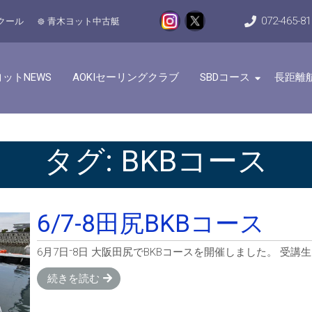
072-465-8
クール
青木ヨット中古艇
ットNEWS
AOKIセーリングクラブ
SBDコース
長距離
タグ:
BKBコース
6/7-8田尻BKBコース
6月7日⁻8日 大阪田尻でBKBコースを開催しました。 受
続きを読む