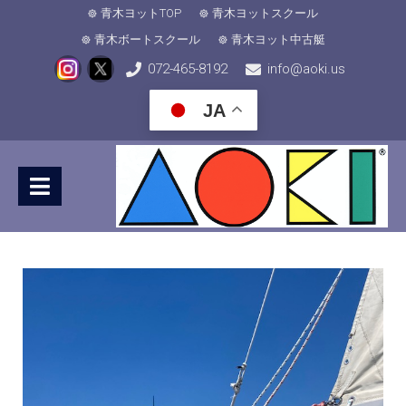
青木ヨットTOP
青木ヨットスクール
青木ボートスクール
青木ヨット中古艇
072-465-8192
info@aoki.us
JA