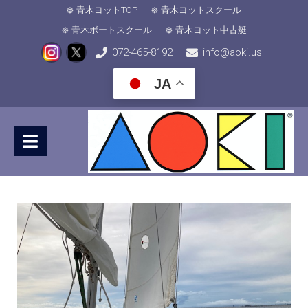
青木ヨットTOP
青木ヨットスクール
青木ボートスクール
青木ヨット中古艇
072-465-8192
info@aoki.us
JA